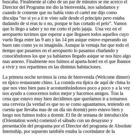
buscaba. Finalmente al cabo de un par de minutos se me acerco el
Director del Programa me dio la bienvenida, nos saludamos y
cuando le comente que no había visto el cartel me dijo como
disculpa “no si yo a ti te visto salir desde el principio pero estaba
dudando de si eras tu o no, porque te has cortado el pelo”. Vamos
que lo llego a saber y no me corto el pelo jajaja. Una vez en el
aeropuerto tuvimos que esperar a que llegasen todos aquellos cuyo
vuelo llega entre las 9 am y las 14 pm asique estuve esperando un
buen rato como ya os imagináis. Aunque la ventaja fue que todo el
tiempo que pasamos en el aeropuerto lo pasamos charlando y
conociéndonos los que ya habíamos llegado asique se nos hizo algo
mas ameno. Finalmente nos fuimos al aparta-hotel en el que íbamos
a vivir y nos repartimos en las distintas habitaciones.
La primera noche tuvimos la cena de bienvenida (Welcome dinner)
en típico restaurante chino. La comida era típica de aquí de china lo
que nos vino bien para ir acostumbrándonos poco a poco y a la vez
nos ayudo a conocernos todos mejor y hacernos amigos. Tras la
cena que estuvo muy bien decidimos que queríamos ir a tomarnos
una cerveza (la verdad es que no se como aguantamos, teniendo en
cuenta que llevaba mas de un día sin dormir) pero estuvo bien y
luego nos fuimos todos a dormir. El fin de semana de introducción
(Orientation week) comenzó el sábado con un desayuno y
presentación del programa por el Director del programa de Absolute
Internship, por supuesto también estaba la coorindator de la