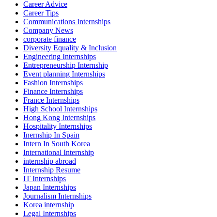
Career Advice
Career Tips
Communications Internships
Company News
corporate finance
Diversity Equality & Inclusion
Engineering Internships
Entrepreneurship Internship
Event planning Internships
Fashion Internships
Finance Internships
France Internships
High School Internships
Hong Kong Internships
Hospitality Internships
Inernship In Spain
Intern In South Korea
International Internship
internship abroad
Internship Resume
IT Internships
Japan Internships
Journalism Internships
Korea internship
Legal Internships