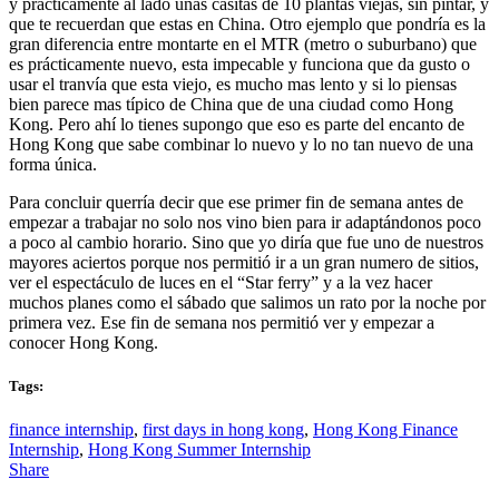
y prácticamente al lado unas casitas de 10 plantas viejas, sin pintar, y
que te recuerdan que estas en China. Otro ejemplo que pondría es la
gran diferencia entre montarte en el MTR (metro o suburbano) que
es prácticamente nuevo, esta impecable y funciona que da gusto o
usar el tranvía que esta viejo, es mucho mas lento y si lo piensas
bien parece mas típico de China que de una ciudad como Hong
Kong. Pero ahí lo tienes supongo que eso es parte del encanto de
Hong Kong que sabe combinar lo nuevo y lo no tan nuevo de una
forma única.
Para concluir querría decir que ese primer fin de semana antes de
empezar a trabajar no solo nos vino bien para ir adaptándonos poco
a poco al cambio horario. Sino que yo diría que fue uno de nuestros
mayores aciertos porque nos permitió ir a un gran numero de sitios,
ver el espectáculo de luces en el “Star ferry” y a la vez hacer
muchos planes como el sábado que salimos un rato por la noche por
primera vez. Ese fin de semana nos permitió ver y empezar a
conocer Hong Kong.
Tags:
finance internship
,
first days in hong kong
,
Hong Kong Finance
Internship
,
Hong Kong Summer Internship
Share