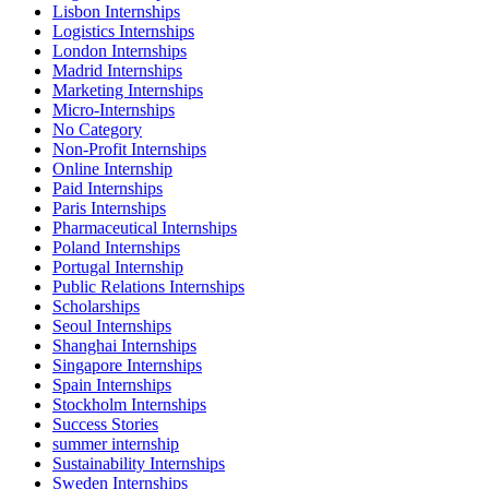
Lisbon Internships
Logistics Internships
London Internships
Madrid Internships
Marketing Internships
Micro-Internships
No Category
Non-Profit Internships
Online Internship
Paid Internships
Paris Internships
Pharmaceutical Internships
Poland Internships
Portugal Internship
Public Relations Internships
Scholarships
Seoul Internships
Shanghai Internships
Singapore Internships
Spain Internships
Stockholm Internships
Success Stories
summer internship
Sustainability Internships
Sweden Internships