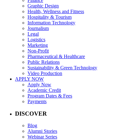
Finance
Graphic Design
Health, Wellness and Fitness
Hospitality & Tourism
Information Technology
Journalism
Legal
Logistics
Marketing
Non-Profit
Pharmaceutical & Healthcare
Public Relations
Sustainability & Green Technology
Video Production
APPLY NOW
Apply Now
Academic Credit
Program Dates & Fees
Payments
DISCOVER
Blog
Alumni Stories
Webinar Series